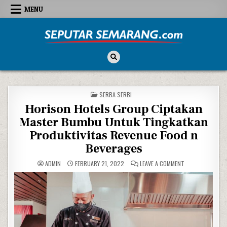
Skip to content
MENU
Seputar Semarang
All About Semarang
POSTED IN
SERBA SERBI
Horison Hotels Group Ciptakan
Master Bumbu Untuk Tingkatkan
Produktivitas Revenue Food n
Beverages
ON HORISON HOT
ADMIN
FEBRUARY 21, 2022
LEAVE A COMMENT