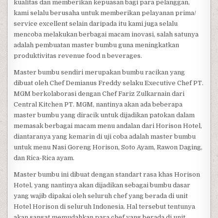
kualitas dan memberikan kepuasan bagi para pelanggan,
kami selalu berusaha untuk memberikan pelayanan prima/
service excellent selain daripada itu kami juga selalu
mencoba melakukan berbagai macam inovasi, salah satunya
adalah pembuatan master bumbu guna meningkatkan
produktivitas revenue food n beverages.
Master bumbu sendiri merupakan bumbu racikan yang
dibuat oleh Chef Demianus Freddy selaku Executive Chef PT.
MGM berkolaborasi dengan Chef Fariz Zulkarnain dari
Central Kitchen PT. MGM, nantinya akan ada beberapa
master bumbu yang diracik untuk dijadikan patokan dalam
memasak berbagai macam menu andalan dari Horison Hotel,
diantaranya yang kemarin di uji coba adalah master bumbu
untuk menu Nasi Goreng Horison, Soto Ayam, Rawon Daging,
dan Rica-Rica ayam.
Master bumbu ini dibuat dengan standart rasa khas Horison
Hotel, yang nantinya akan dijadikan sebagai bumbu dasar
yang wajib dipakai oleh seluruh chef yang berada di unit
Hotel Horison di seluruh Indonesia. Hal tersebut tentunya
akan sangat memudahkan para chef yang berada di unit