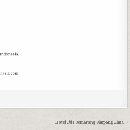
Indonesia.
grasia.com
Hotel Ibis Semarang Simpang Lima →