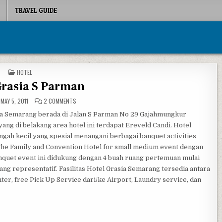
TRAVEL GUIDE
POSTED IN
HOTEL
Grasia S Parman
ON HOTEL GRASIA S PARMAN
MAY 5, 2011
2 COMMENTS
ia Semarang berada di Jalan S Parman No 29 Gajahmungkur
ang di belakang area hotel ini terdapat Ereveld Candi. Hotel
gah kecil yang spesial menangani berbagai banquet activities
 The Family and Convention Hotel for small medium event dengan
nquet event ini didukung dengan 4 buah ruang pertemuan mulai
ng representatif. Fasilitas Hotel Grasia Semarang tersedia antara
ter, free Pick Up Service dari/ke Airport, Laundry service, dan