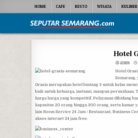
Skip to content
HOME
CAFE
RESTO
WISATA
KULINER
Seputar Semarang
All About Semarang
Hotel 
ADMIN
Hotel Gras
Semarang, y
Grasia merupakan hotel bintang 3 untuk kelas menen
baik untuk keluarga, instansi, maupun perusahaan,
harga harga yang kompetitif.
Pelayanan dibidang ba
kapasitas 20 orang hingga 300 orang, serta kamar ya
lain Room Service 24 Jam / Restaurant, Business Cen
akses internet 24 jam free.