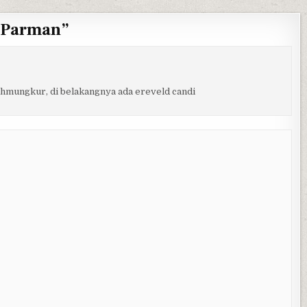
S Parman
”
ahmungkur, di belakangnya ada ereveld candi