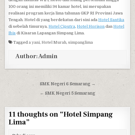
100 orang ini memiliki 34 kamar hotel, ini merupakan
realisasi program kerja lima tahunan GKP RI Provinsi Jawa
Tengah. Hotel di yang berdekatan dari sini ada
Hotel Santika
di sebelah timurnya,
Hotel Ciputra
,
Hotel Horison
dan
Hotel
Ibis
di Kisaran Lapangan Simpang Lima.
Tagged
a yani
,
Hotel Murah
,
simpanglima
Author:
Admin
Post navigation
SMK Negeri 6 Semarang →
← SMK Negeri 5 Semarang
11 thoughts on “
Hotel Simpang
Lima
”