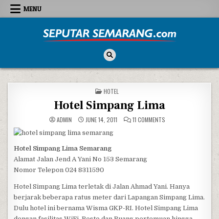
Skip to content
MENU
Seputar Semarang
All About Semarang
POSTED IN
HOTEL
Hotel Simpang Lima
ON HOTEL SIMPANG LI
ADMIN
JUNE 14, 2011
11 COMMENTS
Hotel Simpang Lima Semarang
Alamat Jalan Jend A Yani No 153 Semarang
Nomor Telepon 024 8311590
Hotel Simpang Lima terletak di Jalan Ahmad Yani. Hanya
berjarak beberapa ratus meter dari Lapangan Simpang Lima.
Dulu hotel ini bernama Wisma GKP-RI. Hotel Simpang Lima
dengan fasilitas WiFi, Resto dan Ruang pertemuan hingga