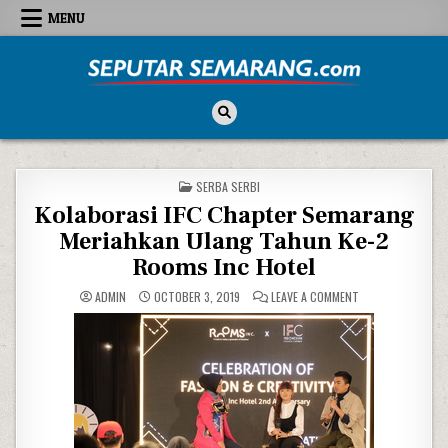
Skip to content
MENU
Seputar Semarang
All About Semarang
POSTED IN
SERBA SERBI
Kolaborasi IFC Chapter Semarang
Meriahkan Ulang Tahun Ke-2
Rooms Inc Hotel
ON KOLABORASI I
ADMIN
OCTOBER 3, 2019
LEAVE A COMMENT