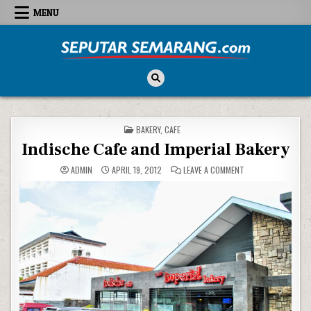
Skip to content
MENU
Seputar Semarang
All About Semarang
POSTED IN
BAKERY
,
CAFE
Indische Cafe and Imperial Bakery
ON INDISCHE CAFE 
ADMIN
APRIL 19, 2012
LEAVE A COMMENT