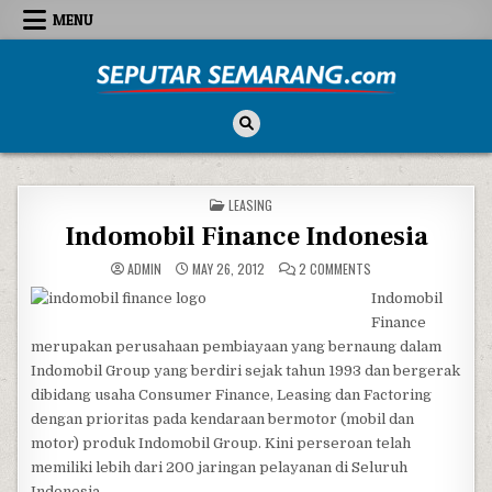
Skip to content
MENU
Seputar Semarang
All About Semarang
POSTED IN
LEASING
Indomobil Finance Indonesia
ON INDOMOBIL FINANC
ADMIN
MAY 26, 2012
2 COMMENTS
Indomobil
Finance
merupakan perusahaan pembiayaan yang bernaung dalam
Indomobil Group yang berdiri sejak tahun 1993 dan bergerak
dibidang usaha Consumer Finance, Leasing dan Factoring
dengan prioritas pada kendaraan bermotor (mobil dan
motor) produk Indomobil Group. Kini perseroan telah
memiliki lebih dari 200 jaringan pelayanan di Seluruh
Indonesia.