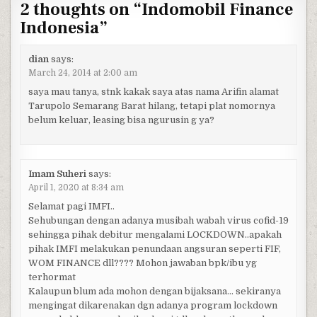
2 thoughts on “
Indomobil Finance
Indonesia
”
dian
says:
March 24, 2014 at 2:00 am
saya mau tanya, stnk kakak saya atas nama Arifin alamat
Tarupolo Semarang Barat hilang, tetapi plat nomornya
belum keluar, leasing bisa ngurusin g ya?
Imam Suheri
says:
April 1, 2020 at 8:34 am
Selamat pagi IMFI..
Sehubungan dengan adanya musibah wabah virus cofid-19
sehingga pihak debitur mengalami LOCKDOWN..apakah
pihak IMFI melakukan penundaan angsuran seperti FIF,
WOM FINANCE dll???? Mohon jawaban bpk/ibu yg
terhormat
Kalaupun blum ada mohon dengan bijaksana… sekiranya
mengingat dikarenakan dgn adanya program lockdown