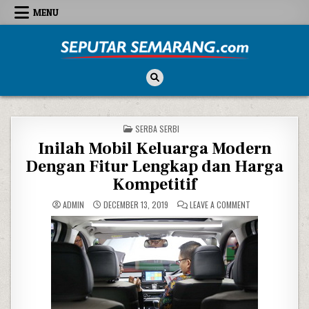
Skip to content
MENU
Seputar Semarang
All About Semarang
POSTED IN
SERBA SERBI
Inilah Mobil Keluarga Modern
Dengan Fitur Lengkap dan Harga
Kompetitif
ON INILAH MOBIL
ADMIN
DECEMBER 13, 2019
LEAVE A COMMENT