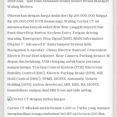
lebih baik,
” ujar Dian Asmahani selaku Senior Brand Manager
Wuling Motors.
Ditawarkan dengan harga mulai dari Rp 241.000.000 hingga
Rp 291.000.000 (OTR Semarang), Wuling Cortez CT ini
menawarkan banyak sekali fitur fitur canggih seperti One
Push Start/Stop Button, Keyless Entry, Fatigue driving
warning, Emergency Stop Signal (ESS), Multi Information
Display 7”, Advanced 8” Entertaiment System with
Navigation, 6-speaker, Classy Electric Sunroof, Convenient
Electric Front Seat Adjuster, Rear Camera, Parking Sensor di
depan dan belakang, USB charging untuk baris pertama
sampai ketiga, Traction Control System (TCS), Electronic
Stability Control (ESC), Electric Parking Brake (EPB), Hill
Hold Control (HHC), TPMS, ISOFIX, Automatic Vehicle
Holding (AVH), sistem deselerasi ABS, EBD, BA, ISOFIX,
Immobilizer sampai dual SRS front and side airbag.
Cortez CT dibekali mesin bensin 1.500 cc Turbo yang mampu
menghasilkan tenaga maksimal 140 HP serta torsi 250 Nm.