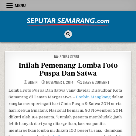
Skip to content
MENU
Seputar Semarang
All About Semarang
POSTED IN
SERBA SERBI
Inilah Pemenang Lomba Foto
Puspa Dan Satwa
ON INILAH PEMEN
ADMIN
NOVEMBER 1, 2014
LEAVE A COMMENT
Lomba Foto Puspa Dan Satwa yang digelar Disbudpar Kota
Semarang di Taman Margasatwa –
Bonbin Mangkang
dalam
rangka memperingati hari Cinta Puspa & Satwa 2014 serta
hari Kebun Binatang Nasional kemarin, 30 November 2014,
diikuti oleh 184 peserta. “Jumlah peserta membludak, jauh
lebih banyak dari yang ditargetkan, karena panitia
mentargetkan lomba ini diikuti 100 peserta saja.” demikian