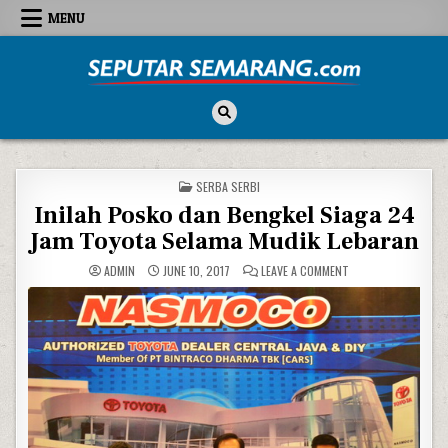
Skip to content
MENU
Seputar Semarang
All About Semarang
POSTED IN
SERBA SERBI
Inilah Posko dan Bengkel Siaga 24
Jam Toyota Selama Mudik Lebaran
ON INILAH POSKO D
ADMIN
JUNE 10, 2017
LEAVE A COMMENT