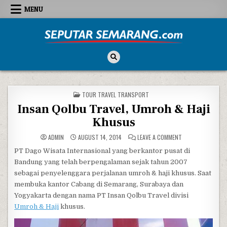
Skip to content
MENU
Seputar Semarang
All About Semarang
POSTED IN
TOUR TRAVEL TRANSPORT
Insan Qolbu Travel, Umroh & Haji
Khusus
ON INSAN QOLBU 
ADMIN
AUGUST 14, 2014
LEAVE A COMMENT
PT Dago Wisata Internasional yang berkantor pusat di
Bandung yang telah berpengalaman sejak tahun 2007
sebagai penyelenggara perjalanan umroh & haji khusus. Saat
membuka kantor Cabang di Semarang, Surabaya dan
Yogyakarta dengan nama PT Insan Qolbu Travel divisi
Umroh & Haji
khusus.