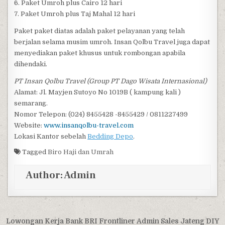
6. Paket Umroh plus Cairo 12 hari
7. Paket Umroh plus Taj Mahal 12 hari
Paket paket diatas adalah paket pelayanan yang telah
berjalan selama musim umroh. Insan Qolbu Travel juga dapat
menyediakan paket khusus untuk rombongan apabila
dihendaki.
PT Insan Qolbu Travel (Group PT Dago Wisata Internasional)
Alamat: Jl. Mayjen Sutoyo No 1019B ( kampung kali )
semarang.
Nomor Telepon: (024) 8455428 -8455429 / 0811227499
Website:
www.insanqolbu-travel.com
Lokasi Kantor sebelah
Bedding Depo
.
Tagged
Biro Haji dan Umrah
Author:
Admin
Post navigation
Lowongan Kerja Bank BRI Frontliner Admin Sales Jateng DIY