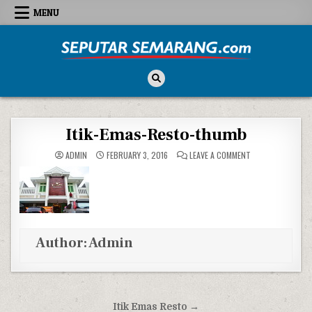
Skip to content
MENU
Seputar Semarang
All About Semarang
Itik-Emas-Resto-thumb
ON ITIK-EMAS-RE
ADMIN
FEBRUARY 3, 2016
LEAVE A COMMENT
Author:
Admin
Post navigation
Itik Emas Resto →