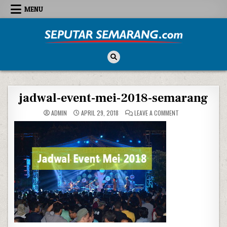
Skip to content
MENU
Seputar Semarang
All About Semarang
jadwal-event-mei-2018-semarang
ON JADWAL-EVENT-
ADMIN
APRIL 29, 2018
LEAVE A COMMENT