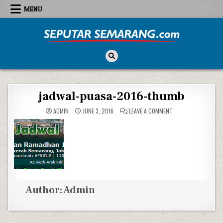
Skip to content
MENU
Seputar Semarang
All About Semarang
jadwal-puasa-2016-thumb
ON JADWAL-PUASA-
ADMIN
JUNE 3, 2016
LEAVE A COMMENT
Author:
Admin