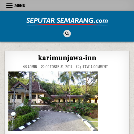
Skip to content
MENU
Seputar Semarang
All About Semarang
karimunjawa-inn
ON KARIMUNJAWA
ADMIN
OCTOBER 31, 2017
LEAVE A COMMENT