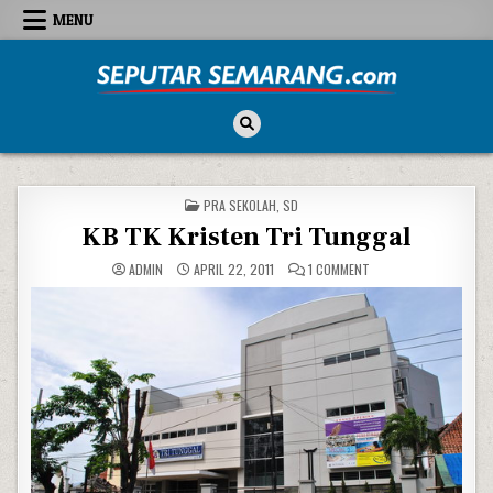
Skip to content
MENU
Seputar Semarang
All About Semarang
POSTED IN
PRA SEKOLAH
,
SD
KB TK Kristen Tri Tunggal
ON KB TK KRISTEN TR
ADMIN
APRIL 22, 2011
1 COMMENT