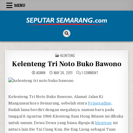
Skip to content
MENU
Seputar Semarang
All About Semarang
POSTED IN
KLENTENG
Kelenteng Tri Noto Buko Bawono
ON KELENTENG TRI NO
ADMIN
MAY 26, 2011
1 COMMENT
Kelenteng Tri Noto Buko Bawono, Alamat Jalan Ki
Mangunsarkoro Semarang, sebelah utara
Pringgading
.
Sudah lama berdiri dengan megahnya, namun baru pada
tanggal 6 Agustus 1966 Klenteng Sam Hong Miauw ini dibuka
untuk umum. Dewa Dewa yang biasa dipuja di
klenteng
ini
antara lain Sie Tai Ciang Kun, Sie Eng Liong sebagai Tuan