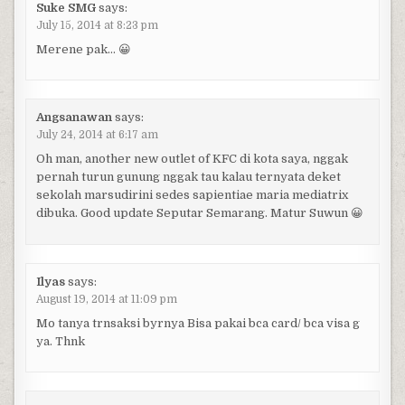
Suke SMG
says:
July 15, 2014 at 8:23 pm
Merene pak… 😀
Angsanawan
says:
July 24, 2014 at 6:17 am
Oh man, another new outlet of KFC di kota saya, nggak
pernah turun gunung nggak tau kalau ternyata deket
sekolah marsudirini sedes sapientiae maria mediatrix
dibuka. Good update Seputar Semarang. Matur Suwun 😀
Ilyas
says:
August 19, 2014 at 11:09 pm
Mo tanya trnsaksi byrnya Bisa pakai bca card/ bca visa g
ya. Thnk