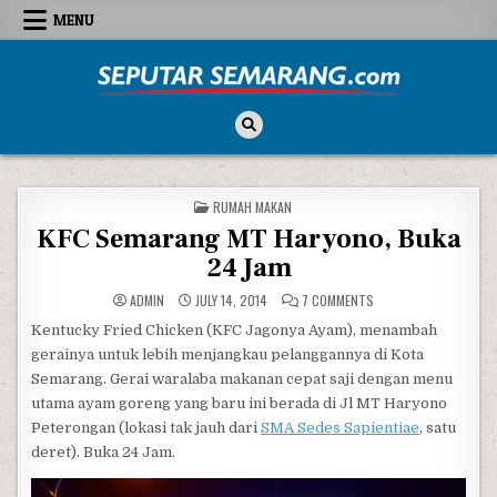
Skip to content
MENU
Seputar Semarang
All About Semarang
POSTED IN
RUMAH MAKAN
KFC Semarang MT Haryono, Buka
24 Jam
ON KFC SEMARANG MT 
ADMIN
JULY 14, 2014
7 COMMENTS
Kentucky Fried Chicken (KFC Jagonya Ayam), menambah
gerainya untuk lebih menjangkau pelanggannya di Kota
Semarang. Gerai waralaba makanan cepat saji dengan menu
utama ayam goreng yang baru ini berada di Jl MT Haryono
Peterongan (lokasi tak jauh dari
SMA Sedes Sapientiae
, satu
deret). Buka 24 Jam.