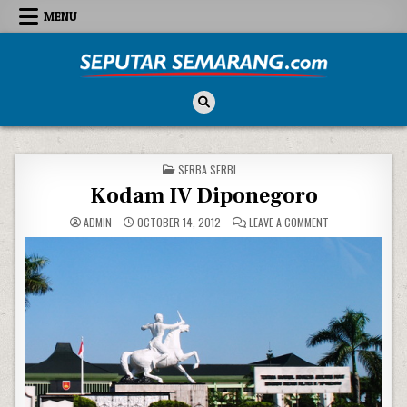
Skip to content
MENU
Seputar Semarang
All About Semarang
POSTED IN
SERBA SERBI
Kodam IV Diponegoro
ON KODAM IV DI
ADMIN
OCTOBER 14, 2012
LEAVE A COMMENT