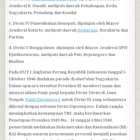
Jenderal R. Susalit, meliputi daerah Pekalongan, Kedu,
Yogyakarta, Pemalang dan Kendal.
c. Divisi IV/Panembahan Senopati, dipimpin oleh Mayor
Jenderal Sutarto, meliputi daerah
Semarang
, Surakarta dan
Pacitan.
d. Divisi V/Ronggolawe, dipimpin oleh Mayor Jenderal GPH
Djatikoesoemo, meliputi daerah Pati, Bojonegoro dan
Madiun.
Pada HUT I Angkatan Perang Republik Indonesia tanggal 5
Oktober 1946 diadakan parade di alun?alun Yogyakarta.
Dalam upacara tersebut Presiden RI memberi nama dan
menyerahkan Panji-panji kepada Divisi-Divisi di Jawa
Tengah.
Panji Diponegoro
untuk Divisi III yang selanjutnya
dikenal dengan sebutan Divisi Diponegoro. Dalam rangka
meningkatkan kemampuan TNI, maka berdasarkan
Penetapan Presiden 1949 No. : 14 tanggal 4 Mei 1948,
pemerintah melakukan Rekonstruksi dan Rasionalisasi (RE-
RA) dengan sasaran penyusunan personil menjadi pasukan