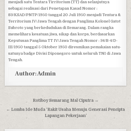
menjadi satu Tentara Tirritorium (TT) dan selanjutnya
sebagai realisasi dari Penetapan Kasad Nomor :
83/KSAD/PNTP/1950 tanggal 20 Juli 1950 menjadi Tentara &
Territorium IV/Jawa Tengah dengan Panglima Kolonel Gatot
Subroto yang berkedudukan di Semarang. Dalam rangka
memelihara kesatuan jiwa, sikap dan korps, berdasarkan
Keputusan Panglima TT IV/Jawa Tengah Nomor : 34/B-4/D-
III/1950 tanggal 5 Oktober 1950 diresmikan pemakaian satu-
satunya badge Divisi Diponegoro untuk seluruh TNI di Jawa
Tengah.
Author:
Admin
Post navigation
Rotiboy Semarang Mal Ciputra →
← Lomba Ide Muda ‘Rakit Usaha Menuju Generasi Pencipta
Lapangan Pekerjaan’