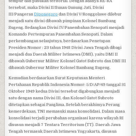
tempur dan pasukan teritorial. Dengan adanya RE-RA
tersebut, maka Divisi II/Sunan Gunung Jati, Divisi
III/Pangeran
Diponegoro
dan Divisi V/Ronggolawe dilebur
menjadi satu divisi dibawah pimpinan Kolonel Bambang
Sugeng. Sedangkan Divisi IV/Panembahan Senopati menjadi
Komando Pertempuran Panembahan Senopati. Dalam
perkembangan selanjutnya, berdasarkan Penetapan
Presiden Nomor : 23 tahun 1948 Divisi Jawa Tengah dibagi
menjadi dua Daerah Militer Istimewa (DMI), yaitu DMI II
dibawah Gubernur Militer Kolonel Gatot Subroto dan DMI III
dibawah Gubernur Militer Kolonel Bambang Sugeng.
Kemudian berdasarkan Surat Keputusan Menteri
Pertahanan Republik Indonesia Nomor: 5/D/AP/49 tanggal 31
Oktober 1949 kedua Divisi tersebut digabungkan menjadi
satu dengan nama Divisi III, dan Kolonel Gatot Subroto
ditetapkan sebagai Panglima. Setelah berakhimya Perang
kemerdekaan, TNI memasuki masa konsolidasi. Dalam masa
konsolidasi terjadi perubahan organisasi karena wilayah RI
disusun menjadi 7 Tentara Territorium (TT). Daerah Jawa
Tengah termasuk Daerah Istimewa Yogyakarta, disusun