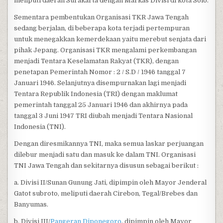
meliputi daerah Surakarta dengan Markas Divisi di kota Solo.
Sementara pembentukan Organisasi TKR Jawa Tengah
sedang berjalan, di beberapa kota terjadi pertempuran
untuk menegakkan kemerdekaan yaitu merebut senjata dari
pihak Jepang. Organisasi TKR mengalami perkembangan
menjadi Tentara Keselamatan Rakyat (TKR), dengan
penetapan Pemerintah Nomor : 2 / S.D / 1946 tanggal 7
Januari 1946. Selanjutnya disempurnakan lagi menjadi
Tentara Republik Indonesia (TRI) dengan maklumat
pemerintah tanggal 25 Januari 1946 dan akhirnya pada
tanggal 3 Juni 1947 TRI diubah menjadi Tentara Nasional
Indonesia (TNI).
Dengan diresmikannya TNI, maka semua laskar perjuangan
dilebur menjadi satu dan masuk ke dalam TNI. Organisasi
TNI Jawa Tengah dan sekitarnya disusun sebagai berikut :
a. Divisi II/Sunan Gunung Jati, dipimpin oleh Mayor Jenderal
Gatot subroto, meliputi daerah Cirebon, Tegal/Brebes dan
Banyumas.
b. Divisi III/
Pangeran Diponegoro
, dipimpin oleh Mayor