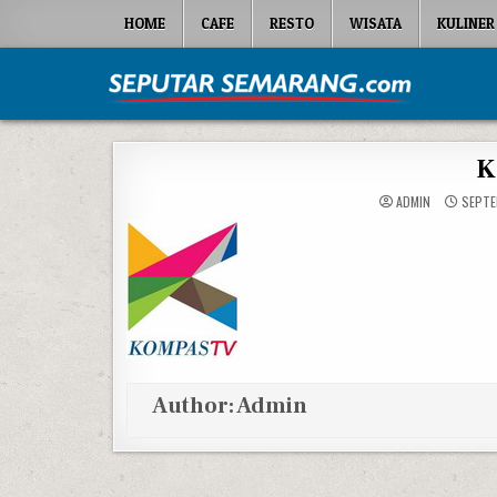
Skip to content
HOME
CAFE
RESTO
WISATA
KULINER
Seputar Semarang
All About Semarang
K
ADMIN
SEPTEM
Author:
Admin