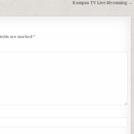
Kompas TV Live Streaming →
fields are marked
*