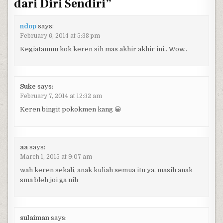
dari Diri Sendiri
”
ndop
says:
February 6, 2014 at 5:38 pm
Kegiatanmu kok keren sih mas akhir akhir ini.. Wow..
Suke
says:
February 7, 2014 at 12:32 am
Keren bingit pokokmen kang 😀
aa
says:
March 1, 2015 at 9:07 am
wah keren sekali, anak kuliah semua itu ya. masih anak
sma bleh joi ga nih
sulaiman
says: