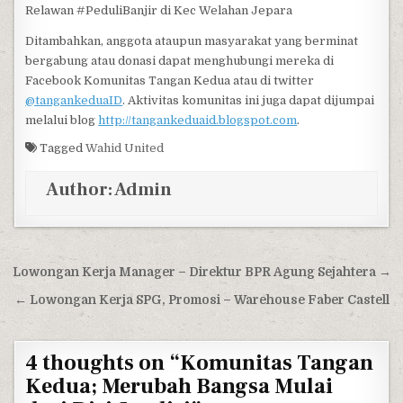
Relawan #PeduliBanjir di Kec Welahan Jepara
Ditambahkan, anggota ataupun masyarakat yang berminat
bergabung atau donasi dapat menghubungi mereka di
Facebook Komunitas Tangan Kedua atau di twitter
@tangankeduaID
. Aktivitas komunitas ini juga dapat dijumpai
melalui blog
http://tangankeduaid.blogspot.com
.
Tagged
Wahid United
Author:
Admin
Post navigation
Lowongan Kerja Manager – Direktur BPR Agung Sejahtera →
← Lowongan Kerja SPG, Promosi – Warehouse Faber Castell
4 thoughts on “
Komunitas Tangan
Kedua; Merubah Bangsa Mulai