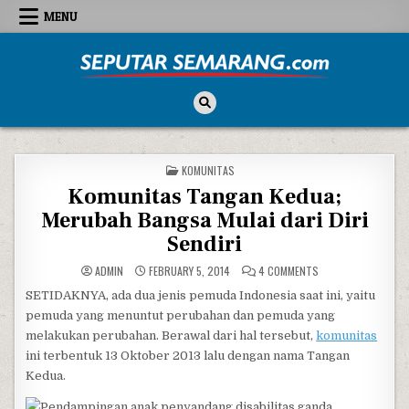
Skip to content
MENU
Seputar Semarang
All About Semarang
POSTED IN
KOMUNITAS
Komunitas Tangan Kedua;
Merubah Bangsa Mulai dari Diri
Sendiri
ON KOMUNITAS TANG
ADMIN
FEBRUARY 5, 2014
4 COMMENTS
SETIDAKNYA, ada dua jenis pemuda Indonesia saat ini, yaitu
pemuda yang menuntut perubahan dan pemuda yang
melakukan perubahan. Berawal dari hal tersebut,
komunitas
ini terbentuk 13 Oktober 2013 lalu dengan nama Tangan
Kedua.