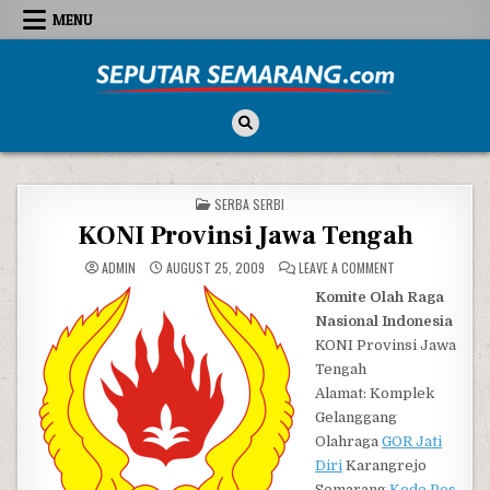
Skip to content
MENU
Seputar Semarang
All About Semarang
POSTED IN
SERBA SERBI
KONI Provinsi Jawa Tengah
ON KONI PROVINS
ADMIN
AUGUST 25, 2009
LEAVE A COMMENT
Komite Olah Raga
Nasional Indonesia
KONI Provinsi Jawa
Tengah
Alamat: Komplek
Gelanggang
Olahraga
GOR Jati
Diri
Karangrejo
Semarang
Kode Pos