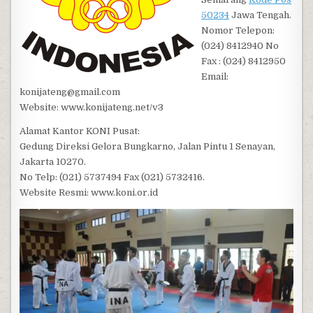
50234
Jawa Tengah.
Nomor Telepon:
(024) 8412940 No
Fax : (024) 8412950
Email:
konijateng@gmail.com
Website: www.konijateng.net/v3
Alamat Kantor KONI Pusat:
Gedung Direksi Gelora Bungkarno, Jalan Pintu 1 Senayan,
Jakarta 10270.
No Telp: (021) 5737494 Fax (021) 5732416.
Website Resmi: www.koni.or.id