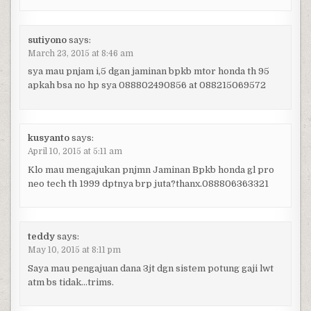
sutiyono
says:
March 23, 2015 at 8:46 am
sya mau pnjam i,5 dgan jaminan bpkb mtor honda th 95
apkah bsa no hp sya 088802490856 at 088215069572
kusyanto
says:
April 10, 2015 at 5:11 am
Klo mau mengajukan pnjmn Jaminan Bpkb honda gl pro
neo tech th 1999 dptnya brp juta?thanx.088806363321
teddy
says:
May 10, 2015 at 8:11 pm
Saya mau pengajuan dana 3jt dgn sistem potung gaji lwt
atm bs tidak…trims.