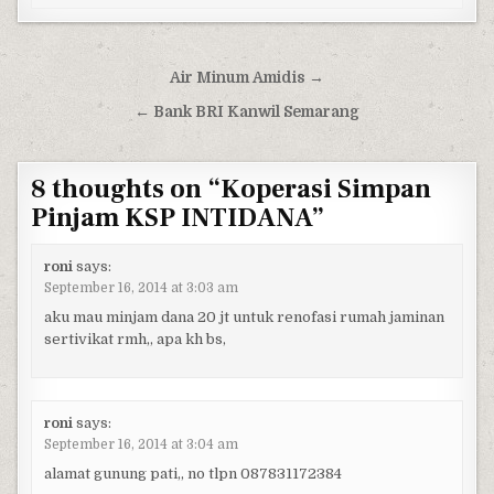
Post navigation
Air Minum Amidis →
← Bank BRI Kanwil Semarang
8 thoughts on “
Koperasi Simpan
Pinjam KSP INTIDANA
”
roni
says:
September 16, 2014 at 3:03 am
aku mau minjam dana 20 jt untuk renofasi rumah jaminan
sertivikat rmh,, apa kh bs,
roni
says:
September 16, 2014 at 3:04 am
alamat gunung pati,, no tlpn 087831172384