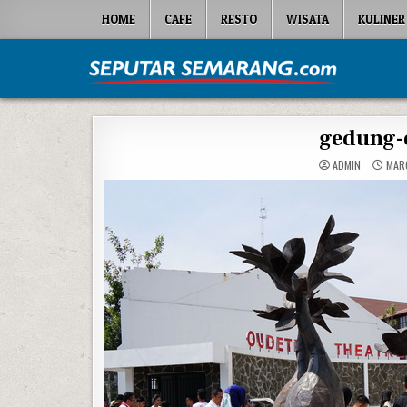
Skip to content
HOME
CAFE
RESTO
WISATA
KULINER
Seputar Semarang
All About Semarang
gedung-
ADMIN
MARC