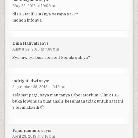
May 23, 2015 at 10:09 am
di IBL tarif USG’nya berapa ya???
mohon infonya
Dina Haliyati
says:
August 24, 2015 at 7:38 pm
Sya mw tya bisa ronsent kepala gak ya?
indriyati dwi
says:
September 25, 2015 at 2:19 am
selamat pagi , saya mau tanya Laboratorium Klinik IBL
buka lowongan buat analis kesehatan tidak untuk saat ini
? terimakasih 🙂
Fajar junianto
says:
April 23, 2018 at 6:16 pm