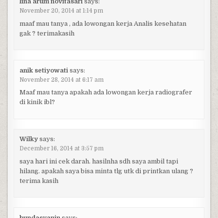
lina arum novitasari
says:
November 20, 2014 at 1:14 pm
maaf mau tanya , ada lowongan kerja Analis kesehatan
gak ? terimakasih
anik setiyowati
says:
November 28, 2014 at 6:17 am
Maaf mau tanya apakah ada lowongan kerja radiografer
di kinik ibl?
Wilky
says:
December 16, 2014 at 3:57 pm
saya hari ini cek darah. hasilnha sdh saya ambil tapi
hilang. apakah saya bisa minta tlg utk di printkan ulang ?
terima kasih
bundasyanin
says: