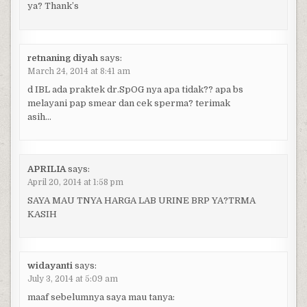
ya? Thank’s
retnaning diyah
says:
March 24, 2014 at 8:41 am
d IBL ada praktek dr.SpOG nya apa tidak?? apa bs
melayani pap smear dan cek sperma? terimak
asih…
APRILIA
says:
April 20, 2014 at 1:58 pm
SAYA MAU TNYA HARGA LAB URINE BRP YA?TRMA
KASIH
widayanti
says:
July 3, 2014 at 5:09 am
maaf sebelumnya saya mau tanya: