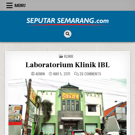
Skip to content
MENU
Seputar Semarang
All About Semarang
POSTED IN
KLINIK
Laboratorium Klinik IBL
ON LABORATORIUM KLIN
ADMIN
MAY 5, 2011
26 COMMENTS