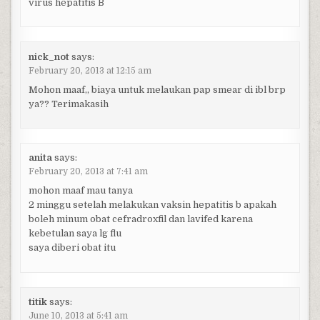
virus hepatitis B
nick_not
says:
February 20, 2013 at 12:15 am
Mohon maaf,, biaya untuk melaukan pap smear di ibl brp
ya?? Terimakasih
anita
says:
February 20, 2013 at 7:41 am
mohon maaf mau tanya
2 minggu setelah melakukan vaksin hepatitis b apakah
boleh minum obat cefradroxfil dan lavifed karena
kebetulan saya lg flu
saya diberi obat itu
titik
says:
June 10, 2013 at 5:41 am