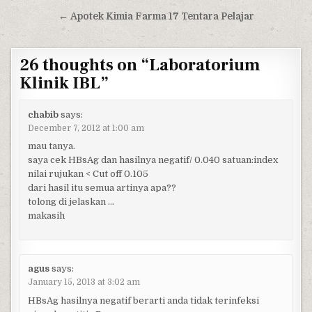
← Apotek Kimia Farma 17 Tentara Pelajar
26 thoughts on “
Laboratorium
Klinik IBL
”
chabib
says:
December 7, 2012 at 1:00 am
mau tanya.
saya cek HBsAg dan hasilnya negatif/ 0.040 satuan:index
nilai rujukan < Cut off 0.105
dari hasil itu semua artinya apa??
tolong di jelaskan …
makasih
agus
says:
January 15, 2013 at 3:02 am
HBsAg hasilnya negatif berarti anda tidak terinfeksi