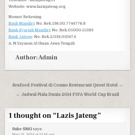
Website: www.lazisjateng.org
Nomor Rekening
Bank Mandiri
: No. Rek.136.00.7744776.8
Bank Syariah Mandiri
: No. Rek.05000.55183
Bank Jateng
: No. Rek.2.034.01047.4
A. N.Yayasan Al Ihsan Jawa Tengah
Author:
Admin
Post navigation
Seafood Festival di Cosmo Restaurant Quest Hotel →
← Jadwal Piala Dunia 2014 FIFA World Cup Brazil
1 thought on “
Lazis Jateng
”
Suke SMG
says:
May 21, 2014 at 12:16 am