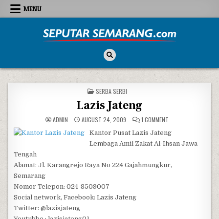
Skip to content
MENU
Seputar Semarang
All About Semarang
POSTED IN
SERBA SERBI
Lazis Jateng
ON LAZIS JATENG
ADMIN
AUGUST 24, 2009
1 COMMENT
Kantor Pusat Lazis Jateng
Lembaga Amil Zakat Al-Ihsan Jawa
Tengah
Alamat: Jl. Karangrejo Raya No 224 Gajahmungkur,
Semarang
Nomor Telepon: 024-8509007
Social network, Facebook: Lazis Jateng
Twitter: @lazisjateng
Youtubbe : lazisjateng01