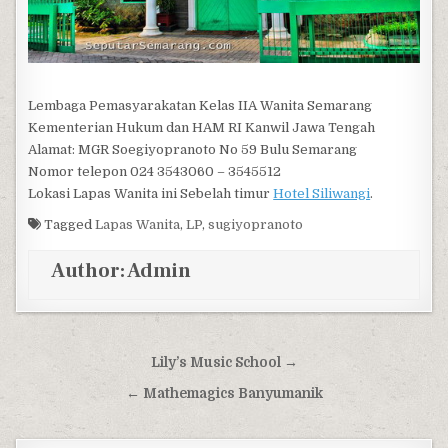
Lembaga Pemasyarakatan Kelas IIA Wanita Semarang
Kementerian Hukum dan HAM RI Kanwil Jawa Tengah
Alamat: MGR Soegiyopranoto No 59 Bulu Semarang
Nomor telepon 024 3543060 – 3545512
Lokasi Lapas Wanita ini Sebelah timur
Hotel Siliwangi
.
Tagged
Lapas Wanita
,
LP
,
sugiyopranoto
Author:
Admin
Post navigation
Lily’s Music School →
← Mathemagics Banyumanik