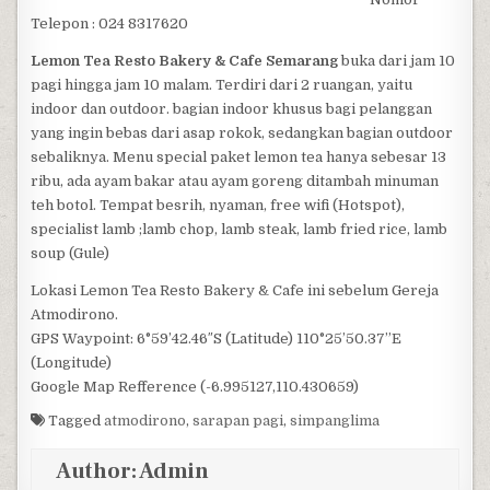
Telepon : 024 8317620
Lemon Tea Resto Bakery & Cafe Semarang
buka dari jam 10
pagi hingga jam 10 malam. Terdiri dari 2 ruangan, yaitu
indoor dan outdoor. bagian indoor khusus bagi pelanggan
yang ingin bebas dari asap rokok, sedangkan bagian outdoor
sebaliknya. Menu special paket lemon tea hanya sebesar 13
ribu, ada ayam bakar atau ayam goreng ditambah minuman
teh botol. Tempat besrih, nyaman, free wifi (Hotspot),
specialist lamb ;lamb chop, lamb steak, lamb fried rice, lamb
soup (Gule)
Lokasi Lemon Tea Resto Bakery & Cafe ini sebelum Gereja
Atmodirono.
GPS Waypoint: 6°59’42.46″S (Latitude) 110°25’50.37”E
(Longitude)
Google Map Refference (-6.995127,110.430659)
Tagged
atmodirono
,
sarapan pagi
,
simpanglima
Author:
Admin