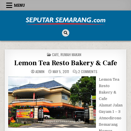
Skip to content
MENU
Seputar Semarang
All About Semarang
POSTED IN
CAFE
,
RUMAH MAKAN
Lemon Tea Resto Bakery & Cafe
ON LEMON TEA RESTO B
ADMIN
MAY 5, 2011
2 COMMENTS
Lemon Tea
Resto
Bakery &
Cafe
Alamat Jalan
Gayam 1 – 3
Atmodirono
Semarang
Nomor