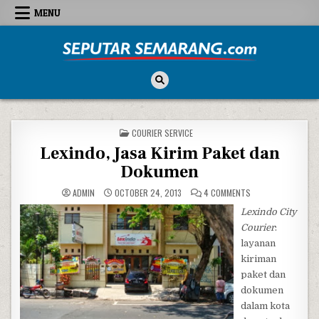
Skip to content
MENU
Seputar Semarang
All About Semarang
POSTED IN
COURIER SERVICE
Lexindo, Jasa Kirim Paket dan
Dokumen
ON LEXINDO, JASA 
ADMIN
OCTOBER 24, 2013
4 COMMENTS
Lexindo City
Courier
:
layanan
kiriman
paket dan
dokumen
dalam kota