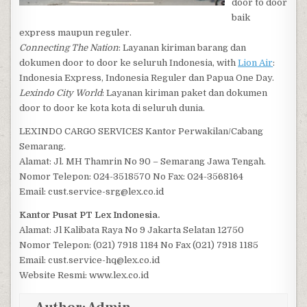
door to door
baik
express maupun reguler.
Connecting The Nation
: Layanan kiriman barang dan
dokumen door to door ke seluruh Indonesia, with
Lion Air
:
Indonesia Express, Indonesia Reguler dan Papua One Day.
Lexindo City World
: Layanan kiriman paket dan dokumen
door to door ke kota kota di seluruh dunia.
LEXINDO CARGO SERVICES Kantor Perwakilan/Cabang
Semarang.
Alamat: Jl. MH Thamrin No 90 – Semarang Jawa Tengah.
Nomor Telepon: 024-3518570 No Fax: 024-3568164
Email: cust.service-srg@lex.co.id
Kantor Pusat PT Lex Indonesia.
Alamat: Jl Kalibata Raya No 9 Jakarta Selatan 12750
Nomor Telepon: (021) 7918 1184 No Fax (021) 7918 1185
Email: cust.service-hq@lex.co.id
Website Resmi: www.lex.co.id