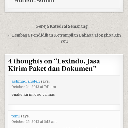
Author:
Admin
Post navigation
Gereja Katedral Semarang →
← Lembaga Pendidikan Ketrampilan Bahasa Tionghoa Xin
You
4 thoughts on “
Lexindo, Jasa
Kirim Paket dan Dokumen
”
achmad sholeh
says:
October 24, 2013 at 7:11 am
enake kirim opo ya mas
tomi
says:
October 25, 2013 at 5:18 am