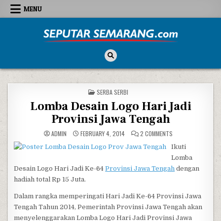
Skip to content
MENU
Seputar Semarang
All About Semarang
POSTED IN
SERBA SERBI
Lomba Desain Logo Hari Jadi
Provinsi Jawa Tengah
ON LOMBA DESAIN L
ADMIN
FEBRUARY 4, 2014
2 COMMENTS
Ikuti
Lomba
Desain Logo Hari Jadi Ke-64
Provinsi Jawa Tengah
dengan
hadiah total Rp 15 Juta.
Dalam rangka memperingati Hari Jadi Ke-64 Provinsi Jawa
Tengah Tahun 2014, Pemerintah Provinsi Jawa Tengah akan
menyelenggarakan Lomba Logo Hari Jadi Provinsi Jawa