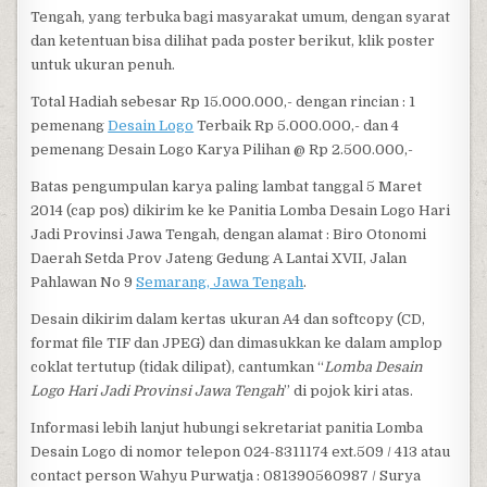
Tengah, yang terbuka bagi masyarakat umum, dengan syarat
dan ketentuan bisa dilihat pada poster berikut, klik poster
untuk ukuran penuh.
Total Hadiah sebesar Rp 15.000.000,- dengan rincian : 1
pemenang
Desain Logo
Terbaik Rp 5.000.000,- dan 4
pemenang Desain Logo Karya Pilihan @ Rp 2.500.000,-
Batas pengumpulan karya paling lambat tanggal 5 Maret
2014 (cap pos) dikirim ke ke Panitia Lomba Desain Logo Hari
Jadi Provinsi Jawa Tengah, dengan alamat : Biro Otonomi
Daerah Setda Prov Jateng Gedung A Lantai XVII, Jalan
Pahlawan No 9
Semarang, Jawa Tengah
.
Desain dikirim dalam kertas ukuran A4 dan softcopy (CD,
format file TIF dan JPEG) dan dimasukkan ke dalam amplop
coklat tertutup (tidak dilipat), cantumkan “
Lomba Desain
Logo Hari Jadi Provinsi Jawa Tengah
” di pojok kiri atas.
Informasi lebih lanjut hubungi sekretariat panitia Lomba
Desain Logo di nomor telepon 024-8311174 ext.509 / 413 atau
contact person Wahyu Purwatja : 081390560987 / Surya