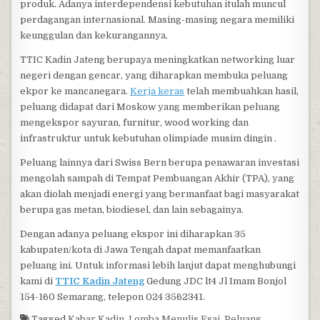
produk. Adanya interdependensi kebutuhan itulah muncul
perdagangan internasional. Masing-masing negara memiliki
keunggulan dan kekurangannya.
TTIC Kadin Jateng berupaya meningkatkan networking luar
negeri dengan gencar, yang diharapkan membuka peluang
ekpor ke mancanegara.
Kerja keras
telah membuahkan hasil,
peluang didapat dari Moskow yang memberikan peluang
mengekspor sayuran, furnitur, wood working dan
infrastruktur untuk kebutuhan olimpiade musim dingin .
Peluang lainnya dari Swiss Bern berupa penawaran investasi
mengolah sampah di Tempat Pembuangan Akhir (TPA), yang
akan diolah menjadi energi yang bermanfaat bagi masyarakat
berupa gas metan, biodiesel, dan lain sebagainya.
Dengan adanya peluang ekspor ini diharapkan 35
kabupaten/kota di Jawa Tengah dapat memanfaatkan
peluang ini. Untuk informasi lebih lanjut dapat menghubungi
kami di
TTIC Kadin Jateng
Gedung JDC lt4 Jl Imam Bonjol
154-160 Semarang, telepon 024 3562341.
Tagged
Kabar Kadin
,
Lomba Menulis Esai
,
Peluang