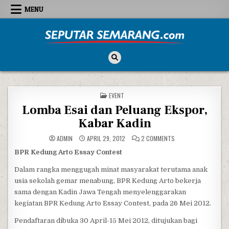
Skip to content
MENU
Seputar Semarang
All About Semarang
POSTED IN
EVENT
Lomba Esai dan Peluang Ekspor,
Kabar Kadin
ON LOMBA ESAI DAN 
ADMIN
APRIL 29, 2012
2 COMMENTS
BPR Kedung Arto Essay Contest
Dalam rangka menggugah minat masyarakat terutama anak
usia sekolah gemar menabung, BPR Kedung Arto bekerja
sama dengan Kadin Jawa Tengah menyelenggarakan
kegiatan BPR Kedung Arto Essay Contest, pada 26 Mei 2012.
Pendaftaran dibuka 30 April-15 Mei 2012, ditujukan bagi