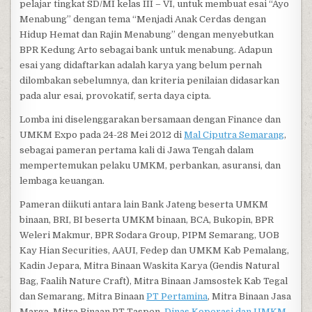
pelajar tingkat SD/MI kelas III – VI, untuk membuat esai “Ayo
Menabung” dengan tema “Menjadi Anak Cerdas dengan
Hidup Hemat dan Rajin Menabung” dengan menyebutkan
BPR Kedung Arto sebagai bank untuk menabung. Adapun
esai yang didaftarkan adalah karya yang belum pernah
dilombakan sebelumnya, dan kriteria penilaian didasarkan
pada alur esai, provokatif, serta daya cipta.
Lomba ini diselenggarakan bersamaan dengan Finance dan
UMKM Expo pada 24-28 Mei 2012 di
Mal Ciputra Semarang
,
sebagai pameran pertama kali di Jawa Tengah dalam
mempertemukan pelaku UMKM, perbankan, asuransi, dan
lembaga keuangan.
Pameran diikuti antara lain Bank Jateng beserta UMKM
binaan, BRI, BI beserta UMKM binaan, BCA, Bukopin, BPR
Weleri Makmur, BPR Sodara Group, PIPM Semarang, UOB
Kay Hian Securities, AAUI, Fedep dan UMKM Kab Pemalang,
Kadin Jepara, Mitra Binaan Waskita Karya (Gendis Natural
Bag, Faalih Nature Craft), Mitra Binaan Jamsostek Kab Tegal
dan Semarang, Mitra Binaan
PT Pertamina
, Mitra Binaan Jasa
Marga, Mitra Binaan PT Taspen,
Dinas Koperasi dan UMKM