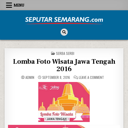
Skip to content
MENU
Seputar Semarang
All About Semarang
POSTED IN
SERBA SERBI
Lomba Foto Wisata Jawa Tengah
2016
ON LOMBA FOTO 
ADMIN
SEPTEMBER 8, 2016
LEAVE A COMMENT