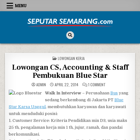
Skip to content
MENU
Seputar Semarang
All About Semarang
POSTED IN
LOWONGAN KERJA
Lowongan CS, Accounting & Staff
Pembukuan Blue Star
ON LOWONGAN CS, AC
ADMIN
APRIL 22, 2014
1 COMMENT
Walk In Interview
– Perusahaan
Bus
yang
sedang berkembang di Jakarta PT
Blue
Star Karsa Unggul
, membutuhkan karyawan dan karyawati
untuk menduduki posisi:
1. Customer Service: Kriteria Pendidikan min D3, usia maks
25 th, pengalaman kerja min 1 th, jujur, ramah, dan pandai
berkomunikasi.