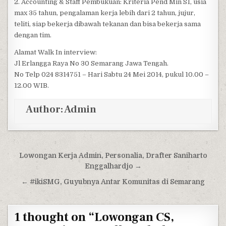
2. Accounting & Staff Pembukuan: Kriteria Pend Min S1, usia
max 35 tahun, pengalaman kerja lebih dari 2 tahun, jujur,
teliti, siap bekerja dibawah tekanan dan bisa bekerja sama
dengan tim.
Alamat Walk In interview:
Jl Erlangga Raya No 30 Semarang Jawa Tengah.
No Telp 024 8314751 – Hari Sabtu 24 Mei 2014, pukul 10.00 –
12.00 WIB.
Author:
Admin
Post navigation
Lowongan Kerja Admin, Personalia, Drafter Saniharto
Enggalhardjo →
← #ikiSMG, Guyubnya Antar Komunitas di Semarang
1 thought on “
Lowongan CS,