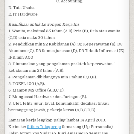
C. Accounting.
D. Tata Usaha.
E. IT Hardware.
Kualifikasi untuk Lowongan Kerja Ini
:
1. Wanita, maksimal 35 tahun (A,B) Pria (E), Pria atau wanita
(C,D) usia maks 30 tahun.
2. Pendidikan min S2 Kebidanan (A), S2 Keperawatan (B), D3
Akuntansi (C), D3 Semua jurusan (D), D3 Teknik Informasi (E)
IPK min 3.00
3. Diutamakan yang pengalaman praktek keperawatan /
kebidanan min 28 tahun (A,B).
4. Pengalaman dibidangnya min 1 tahun (C,D,E).
5. TOEFL 400 (A,B).
6. Mampu MS Office (A,B,C,D).
7. Menguasai Hardware dan Jaringan (E).
8. Ulet, teliti, jujur, loyal, komunikatif, dedikasi tinggi,
bertanggung jawab, pekerja keras (A,B,C,D,E).
Lamaran kerja lengkap paling lambat 14 April 2013.
Kirim ke:
Stikes Telogorejo
Semarang (Up Personalia)
Jalan Arteri Yos Sudarso, Puri Anjasmoro Semarang.