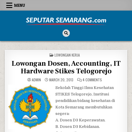
Skip to content
MENU
Seputar Semarang
All About Semarang
POSTED IN
LOWONGAN KERJA
Lowongan Dosen, Accounting, IT
Hardware Stikes Telogorejo
ON LOWONGAN DOSEN
ADMIN
MARCH 20, 2013
4 COMMENTS
Sekolah Tinggi Ilmu Kesehatan
STIKES Telogorejo, Institusi
pendidikan bidang kesehatan di
Kota Semarang membutuhkan
segera:
A. Dosen D3 Keperawatan.
B. Dosen D3 Kebidanan.