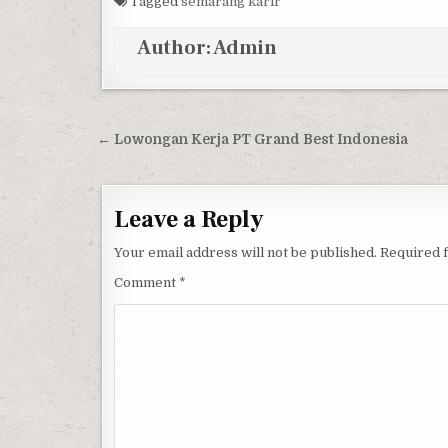
Tagged
semarang karir
Author:
Admin
Post navigation
← Lowongan Kerja PT Grand Best Indonesia
Leave a Reply
Your email address will not be published.
Required 
Comment
*