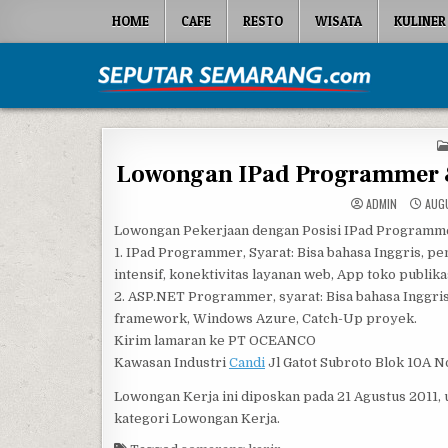
Skip to content
HOME
CAFE
RESTO
WISATA
KULINER
Seputar Semarang
All About Semarang
Lowongan IPad Programmer
ADMIN
AUGU
Lowongan Pekerjaan dengan Posisi IPad Progra
1. IPad Programmer, Syarat: Bisa bahasa Inggris, p
intensif, konektivitas layanan web, App toko publik
2. ASP.NET Programmer, syarat: Bisa bahasa Inggri
framework, Windows Azure, Catch-Up proyek.
Kirim lamaran ke PT OCEANCO
Kawasan Industri
Candi
Jl Gatot Subroto Blok 10A 
Lowongan Kerja ini diposkan pada 21 Agustus 2011,
kategori Lowongan Kerja.