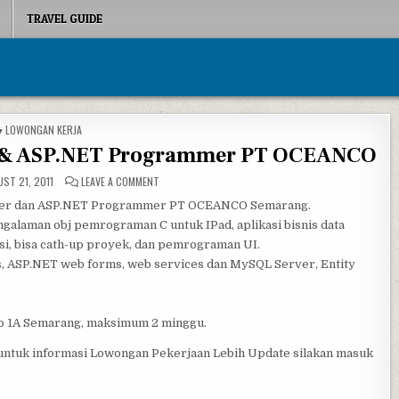
TRAVEL GUIDE
POSTED IN
LOWONGAN KERJA
 & ASP.NET Programmer PT OCEANCO
ON LOWONGAN IPAD PROGRAMMER & ASP.NET PROGRA
ST 21, 2011
LEAVE A COMMENT
mmer dan ASP.NET Programmer PT OCEANCO Semarang.
engalaman obj pemrograman C untuk IPad, aplikasi bisnis data
asi, bisa cath-up proyek, dan pemrograman UI.
s, ASP.NET web forms, web services dan MySQL Server, Entity
No 1A Semarang, maksimum 2 minggu.
 untuk informasi Lowongan Pekerjaan Lebih Update silakan masuk