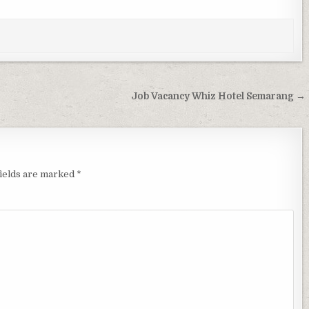
Job Vacancy Whiz Hotel Semarang →
fields are marked
*