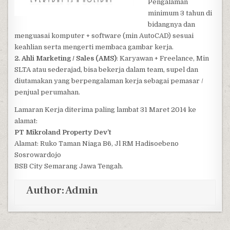
Pengalaman
minimum 3 tahun di
bidangnya dan
menguasai komputer + software (min AutoCAD) sesuai
keahlian serta mengerti membaca gambar kerja.
2. Ahli Marketing / Sales (AMS)
: Karyawan + Freelance, Min
SLTA atau sederajad, bisa bekerja dalam team, supel dan
diutamakan yang berpengalaman kerja sebagai pemasar /
penjual perumahan.
Lamaran Kerja diterima paling lambat 31 Maret 2014 ke
alamat:
PT Mikroland Property Dev’t
Alamat: Ruko Taman Niaga B6, Jl RM Hadisoebeno
Sosrowardojo
BSB City Semarang Jawa Tengah.
Author:
Admin