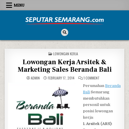
Skip to content
MENU
Seputar Semarang
All About Semarang
POSTED IN
LOWONGAN KERJA
Lowongan Kerja Arsitek &
Marketing Sales Beranda Bali
ON LOWONGAN KERJA
ADMIN
FEBRUARY 17, 2014
1 COMMENT
Perumahan
Beranda
Bali
Semarang
membutuhkan
personil untuk
posisi lowongan
kerja:
1. Arsitek (ARS)
: