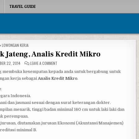
TRAVEL GUIDE
POSTED IN
LOWONGAN KERJA
 Jateng, Analis Kredit Mikro
ON LOWONGAN KERJA BANK JATENG, ANALIS KREDIT M
ER 22, 2014
LEAVE A COMMENT
g membuka kesempatan kepada anda untuk bergabung untuk
ongan kerja sebagai
Analis Kredit Mikro
.
n
:
gara Indonesia.
hani dan jasmani sesuai dengan surat keterangan dokter.
pilan menarik, tinggi badan minimal 160 cm untuk laki laki dan
uk perempuan.
a jurusan, diutamakan jurusan Ekonomi (Akuntansi/Manajemen)
reditasi minimal B.