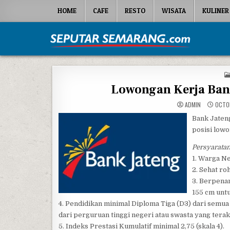
Skip to content
HOME
CAFE
RESTO
WISATA
KULINER
Seputar Semarang
All About Semarang
Lowongan Kerja Bank
ADMIN
OCTOB
Bank Jaten
posisi low
Persyarata
1. Warga Ne
2. Sehat ro
3. Berpenam
155 cm unt
4. Pendidikan minimal Diploma Tiga (D3) dari semu
dari perguruan tinggi negeri atau swasta yang terak
5. Indeks Prestasi Kumulatif minimal 2,75 (skala 4).