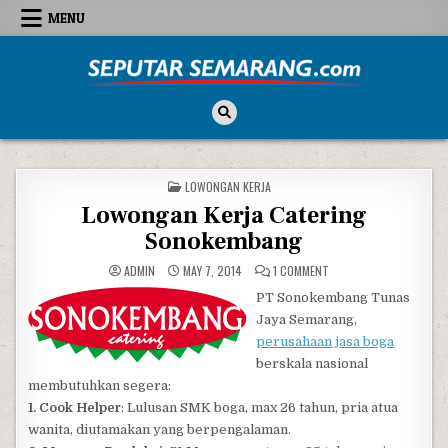
Skip to content
MENU
Seputar Semarang
All About Semarang
POSTED IN
LOWONGAN KERJA
Lowongan Kerja Catering
Sonokembang
ON LOWONGAN KERJA C
ADMIN
MAY 7, 2014
1 COMMENT
PT Sonokembang Tunas
Jaya Semarang,
perusahaan jasa boga
berskala nasional
membutuhkan segera:
1. Cook Helper
: Lulusan SMK boga, max 26 tahun, pria atua
wanita, diutamakan yang berpengalaman.