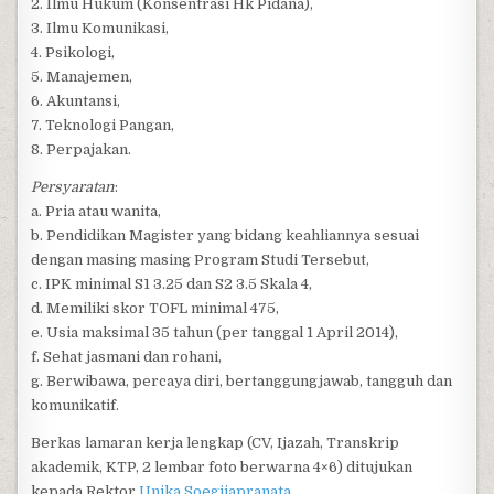
2. Ilmu Hukum (Konsentrasi Hk Pidana),
3. Ilmu Komunikasi,
4. Psikologi,
5. Manajemen,
6. Akuntansi,
7. Teknologi Pangan,
8. Perpajakan.
Persyaratan
:
a. Pria atau wanita,
b. Pendidikan Magister yang bidang keahliannya sesuai
dengan masing masing Program Studi Tersebut,
c. IPK minimal S1 3.25 dan S2 3.5 Skala 4,
d. Memiliki skor TOFL minimal 475,
e. Usia maksimal 35 tahun (per tanggal 1 April 2014),
f. Sehat jasmani dan rohani,
g. Berwibawa, percaya diri, bertanggungjawab, tangguh dan
komunikatif.
Berkas lamaran kerja lengkap (CV, Ijazah, Transkrip
akademik, KTP, 2 lembar foto berwarna 4×6) ditujukan
kepada Rektor
Unika Soegijapranata