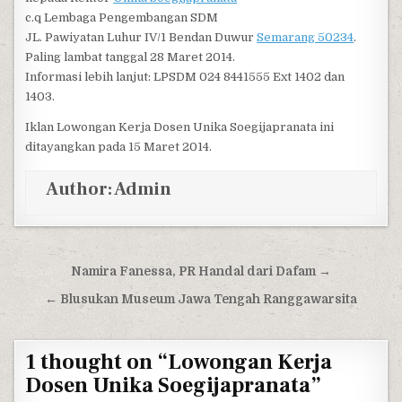
c.q Lembaga Pengembangan SDM
JL. Pawiyatan Luhur IV/1 Bendan Duwur
Semarang 50234
.
Paling lambat tanggal 28 Maret 2014.
Informasi lebih lanjut: LPSDM 024 8441555 Ext 1402 dan
1403.
Iklan Lowongan Kerja Dosen Unika Soegijapranata ini
ditayangkan pada 15 Maret 2014.
Author:
Admin
Post navigation
Namira Fanessa, PR Handal dari Dafam →
← Blusukan Museum Jawa Tengah Ranggawarsita
1 thought on “
Lowongan Kerja
Dosen Unika Soegijapranata
”