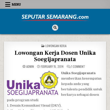
Skip to content
MENU
Seputar Semarang
All About Semarang
POSTED IN
LOWONGAN KERJA
Lowongan Kerja Dosen Unika
Soegijapranata
ON LOWONGAN KERJA
ADMIN
FEBRUARY 15, 2014
1 COMMENT
Unika Soegijapranata
memberikan kesempatan
kepada anda yang
bertalenta pendidik untuk
berkarya sebagai dosen
pada program studi:
1. Desain Komunikasi Visual (DKV),