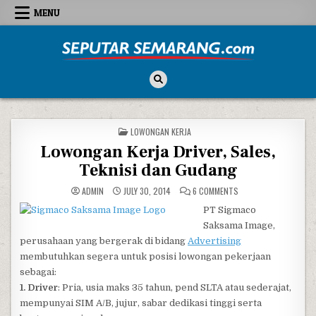
Skip to content
MENU
Seputar Semarang
All About Semarang
POSTED IN
LOWONGAN KERJA
Lowongan Kerja Driver, Sales,
Teknisi dan Gudang
ON LOWONGAN KERJA D
ADMIN
JULY 30, 2014
6 COMMENTS
PT Sigmaco
Saksama Image,
perusahaan yang bergerak di bidang
Advertising
membutuhkan segera untuk posisi lowongan pekerjaan
sebagai:
1. Driver
: Pria, usia maks 35 tahun, pend SLTA atau sederajat,
mempunyai SIM A/B, jujur, sabar dedikasi tinggi serta