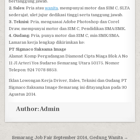
bertanggung jawab.
2. Sales
: Pria atau
wanita
, mempunyai motor dan SIM C, SLTA
sederajat, ulet jujur dedikasi tinggi serta tanggung jawab.
3. Teknisi
: Pria, menguasai Adobe Photoshop dan Corel
Draw, mempunyai motor dan SIM C, Pendidikan SMA/SMK.
4. Gudang
: Pria, punya motor dan SIM C, min SMK/SMA.
Lamaran kerja lengkap dikirimkan ke:
PT Sigmaco Saksama Image
Alamat: Komp Pergudangan Diamond Cipta Niaga Blok A No
11 Jl Arteri Yos Sudarso Semarang Utara 50175. Nomor
Telepon: 924 7078 8853.
Iklan Lowongan Kerja Driver, Sales, Teknisi dan Gudang PT
Sigmaco Saksama Image Semarang ini ditayangkan pada 30
Agustus 2014.
Author:
Admin
Post navigation
Semarang Job Fair September 2014, Gedung Wanita →