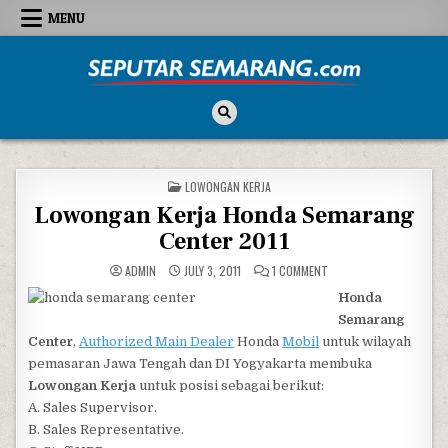
Skip to content
MENU
Seputar Semarang
All About Semarang
POSTED IN
LOWONGAN KERJA
Lowongan Kerja Honda Semarang
Center 2011
ON LOWONGAN KERJA HO
ADMIN
JULY 3, 2011
1 COMMENT
Honda
Semarang
Center
,
Authorized Main Dealer
Honda
Mobil
untuk wilayah
pemasaran Jawa Tengah dan DI Yogyakarta membuka
Lowongan Kerja
untuk posisi sebagai berikut:
A. Sales Supervisor.
B. Sales Representative.