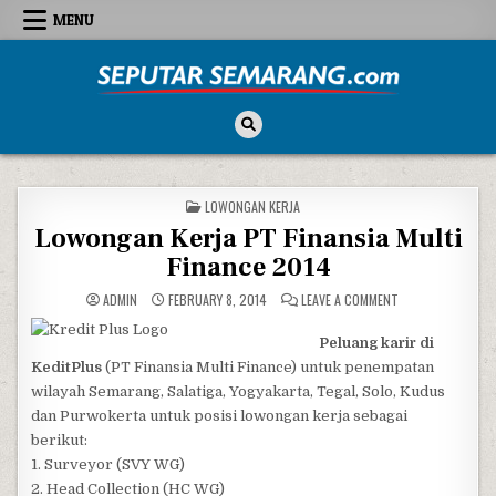
Skip to content
MENU
Seputar Semarang
All About Semarang
POSTED IN
LOWONGAN KERJA
Lowongan Kerja PT Finansia Multi
Finance 2014
ON LOWONGAN KER
ADMIN
FEBRUARY 8, 2014
LEAVE A COMMENT
Peluang karir di
KeditPlus
(PT Finansia Multi Finance) untuk penempatan
wilayah Semarang, Salatiga, Yogyakarta, Tegal, Solo, Kudus
dan Purwokerta untuk posisi lowongan kerja sebagai
berikut:
1. Surveyor (SVY WG)
2. Head Collection (HC WG)