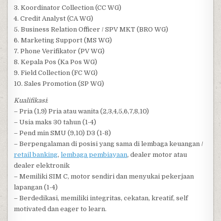
3. Koordinator Collection (CC WG)
4. Credit Analyst (CA WG)
5. Business Relation Officer / SPV MKT (BRO WG)
6. Marketing Support (MS WG)
7. Phone Verifikator (PV WG)
8. Kepala Pos (Ka Pos WG)
9. Field Collection (FC WG)
10. Sales Promotion (SP WG)
Kualifikasi
:
– Pria (1,9) Pria atau wanita (2,3,4,5,6,7,8,10)
– Usia maks 30 tahun (1-4)
– Pend min SMU (9,10) D3 (1-8)
– Berpengalaman di posisi yang sama di lembaga keuangan /
retail banking
,
lembaga pembiayaan
, dealer motor atau
dealer elektronik
– Memiliki SIM C, motor sendiri dan menyukai pekerjaan
lapangan (1-4)
– Berdedikasi, memiliki integritas, cekatan, kreatif, self
motivated dan eager to learn.