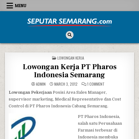
Skip to content
MENU
Seputar Semarang
All About Semarang
POSTED IN
LOWONGAN KERJA
Lowongan Kerja PT Pharos
Indonesia Semarang
ON LOWONGAN KERJA 
ADMIN
MARCH 3, 2012
1 COMMENT
Lowongan Pekerjaan
Posisi Area Sales Manager,
supervisor marketing, Medical Representative dan Cost
Control di PT Pharos Indonesia Cabang Semarang.
PT Pharos Indonesia,
salah satu Perusahaan
Farmasi terbesar di
Indonesia membuka