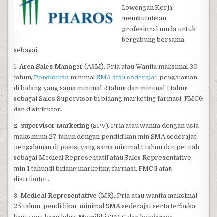
Lowongan Kerja,
membutuhkan
profesional muda untuk
bergabung bersama
sebagai:
1.
Area Sales Manager
(ASM). Pria atau Wanita maksimal 30
tahun,
Pendidikan
minimal
SMA atau sederajat
, pengalaman
di bidang yang sama minimal 2 tahun dan minimal 1 tahun
sebagai Sales Supervisor bi bidang marketing farmasi, FMCG
dan distributor.
2.
Supervisor Marketing
(SPV). Pria atau wanita dengan usia
maksimum 27 tahun dengan pendidikan min SMA sederajat,
pengalaman di posisi yang sama minimal 1 tahun dan pernah
sebagai Medical Representatif atau Sales Representative
min 1 tahundi bidang marketing farmasi, FMCG atau
distributor.
3.
Medical Representative
(MR). Pria atau wanita maksimal
25 tahun, pendidikan minimal SMA sederajat serta terbuka
bagi yang baru lulus. Memiliki SIM C dan kendaraan