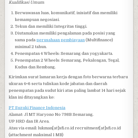
Kualifikasi Umum
:
Berwawasan luas, komunikatif, inisiatif dan memiliki
kemampuan negosiasi.
Tekun dan memiliki Integritas tinggi.
Diutamakan memiliki pengalaman pada posisi yang
sama pada
perusahaan pembiayaan
(Multifinance)
minimal 2 tahun.
Penempatan 4 Wheels: Semarang dan yogyakarta.
Penempatan 2 Wheels: Semarang, Pekalongan, Tegal,
Kudus dan Rembang.
Kirimkan surat lamaran kerja dengan foto berwarna terbaru
ukuran 4×6 serta tuliskan kode jabatan dan daerah
penempatan pada sudut kiri atas paling lambat 14 hari sejak
klan ini ditayangkan ke:
PT Suzuki Finance Indonesia
Alamat: Jl MT Haryono No 798B Semarang.
UP HRD dan IR Area.
Atau via email: lukman[at]sfi.co.id recruitment[at]sfi.co.id
(attachment maksimal 1 MB)