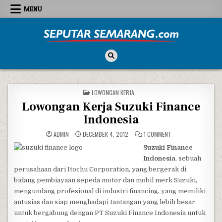
Skip to content
MENU
Seputar Semarang
All About Semarang
POSTED IN
LOWONGAN KERJA
Lowongan Kerja Suzuki Finance
Indonesia
ON LOWONGAN KERJA 
ADMIN
DECEMBER 4, 2012
1 COMMENT
Suzuki Finance
Indonesia
, sebuah
perusahaan dari Itochu Corporation, yang bergerak di
bidang pembiayaan sepeda motor dan mobil merk Suzuki,
mengundang profesional di industri financing, yang memiliki
antusias dan siap menghadapi tantangan yang lebih besar
untuk bergabung dengan PT Suzuki Finance Indonesia untuk