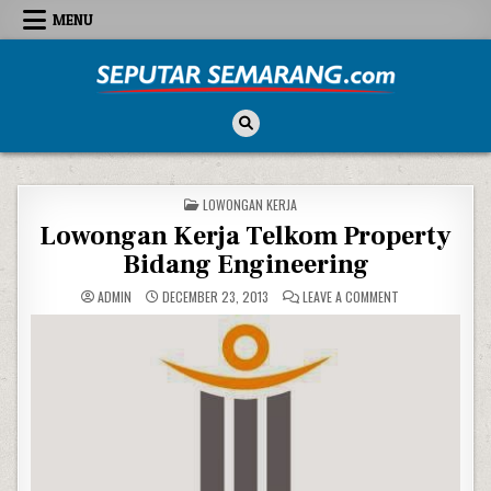
Skip to content
MENU
Seputar Semarang
All About Semarang
POSTED IN
LOWONGAN KERJA
Lowongan Kerja Telkom Property
Bidang Engineering
ON LOWONGAN KE
ADMIN
DECEMBER 23, 2013
LEAVE A COMMENT