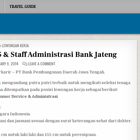
TRAVEL GUIDE
POSTED IN
LOWONGAN KERJA
 & Staff Administrasi Bank Jateng
ON LOWONGAN KERJA TELLER CS & STAFF ADMINISTRAS
ARY 9, 2014
LEAVE A COMMENT
rkarir – PT Bank Pembangunan Daerah Jawa Tengah.
g
mengundang putra putri terbaik untuk mengikuti seleksi tenaga
a ditempatkan pada posisi lowongan kerja sebagai berikut:
tomer Service & Administrasi
:
gara Indonesia.
hani dan jasmani sesuai dengan surat keterangan sehat dari dokter.
 cm untuk laki laki dan 155 cm untuk perempuan.