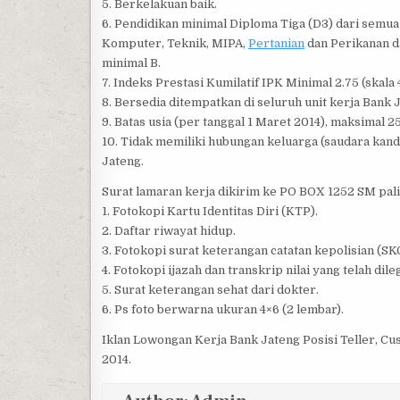
5. Berkelakuan baik.
6. Pendidikan minimal Diploma Tiga (D3) dari semua
Komputer, Teknik, MIPA,
Pertanian
dan Perikanan d
minimal B.
7. Indeks Prestasi Kumilatif IPK Minimal 2.75 (skala 4
8. Bersedia ditempatkan di seluruh unit kerja Bank 
9. Batas usia (per tanggal 1 Maret 2014), maksimal 25
10. Tidak memiliki hubungan keluarga (saudara kan
Jateng.
Surat lamaran kerja dikirim ke PO BOX 1252 SM pal
1. Fotokopi Kartu Identitas Diri (KTP).
2. Daftar riwayat hidup.
3. Fotokopi surat keterangan catatan kepolisian (SKC
4. Fotokopi ijazah dan transkrip nilai yang telah dileg
5. Surat keterangan sehat dari dokter.
6. Ps foto berwarna ukuran 4×6 (2 lembar).
Iklan Lowongan Kerja Bank Jateng Posisi Teller, Cu
2014.