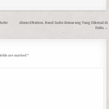
hetic
AbsurdNation, Band Indie Semarang Yang Dikenal di
Italia →
fields are marked
*