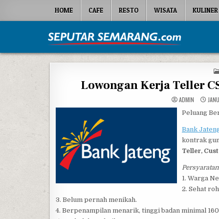
Skip to content
HOME
CAFE
RESTO
WISATA
KULINER
Seputar Semarang
All About Semarang
Lowongan Kerja Teller CS
ADMIN
JANU
Peluang Be
Bank Jaten
kontrak gun
Teller, Cus
Persyaratan
1. Warga Ne
2. Sehat ro
3. Belum pernah menikah.
4. Berpenampilan menarik, tinggi badan minimal 160