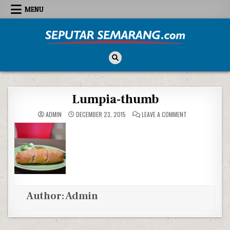
Skip to content
MENU
Seputar Semarang
All About Semarang
Lumpia-thumb
ON LUMPIA-THU
ADMIN
DECEMBER 23, 2015
LEAVE A COMMENT
Author:
Admin