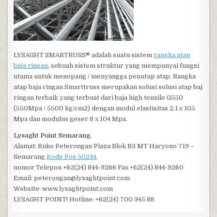
LYSAGHT SMARTRUSS® adalah suatu sistem
rangka atap
baja ringan
, sebuah sistem struktur yang mempunyai fungsi
utama untuk menopang / menyangga penutup atap. Rangka
atap baja ringan Smarttruss merupakan solusi solusi atap baj
ringan terbaik yang terbuat dari baja high tensile G550
(550Mpa / 5500 kg/cm2) dengan modul elastisitas 2.1 x 105
Mpa dan modulus geser 8 x 104 Mpa.
Lysaght Point Semarang
.
Alamat: Ruko Peterongan Plaza Blok B3 MT Haryono 719 –
Semarang
Kode Pos 50244
.
nomor Telepon +62(24) 844-9266 Fax +62(24) 844-9260
Email: peterongan@lysaghtpoint.com
Website: www.lysaghtpoint.com
LYSAGHT POINT! Hotline: +62(24) 700 345 88