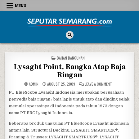
Skip to content
MENU
Seputar Semarang
All About Semarang
POSTED IN
BAHAN BANGUNAN
Lysaght Point, Rangka Atap Baja
Ringan
ON LYSAGHT POIN
ADMIN
AUGUST 25, 2009
LEAVE A COMMENT
PT BlueScope Lysaght Indonesia
merupakan perusahaan
penyedia baja ringan / baja lapis untuk atap dan dinding sejak
memulai operasinya di Indonesia pada tahun 1973 dengan
nama PT BRC Lysaght Indonesia.
Beberapa produk unggulan PT BlueScope Lysaght indonesia
antara lain: Structural Decking: LYSAGHT SMARTDEK®,
Framing & Trusses: LYSAGHT SMARTRUSS®, LYSAGHT