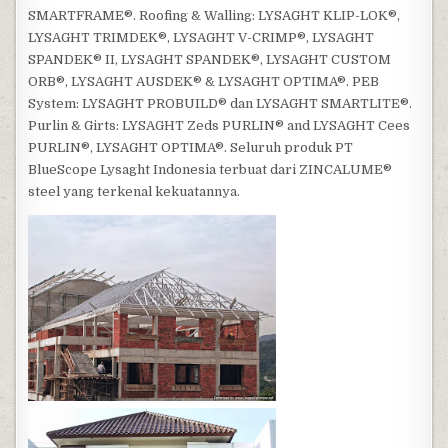
SMARTFRAME®. Roofing & Walling: LYSAGHT KLIP-LOK®,
LYSAGHT TRIMDEK®, LYSAGHT V-CRIMP®, LYSAGHT
SPANDEK® II, LYSAGHT SPANDEK®, LYSAGHT CUSTOM
ORB®, LYSAGHT AUSDEK® & LYSAGHT OPTIMA®. PEB
System: LYSAGHT PROBUILD® dan LYSAGHT SMARTLITE®.
Purlin & Girts: LYSAGHT Zeds PURLIN® and LYSAGHT Cees
PURLIN®, LYSAGHT OPTIMA®. Seluruh produk PT
BlueScope Lysaght Indonesia terbuat dari ZINCALUME®
steel yang terkenal kekuatannya.