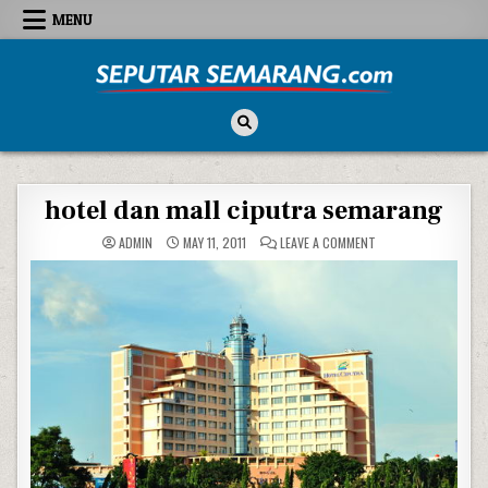
Skip to content
MENU
Seputar Semarang
All About Semarang
hotel dan mall ciputra semarang
ON HOTEL DAN MALL
ADMIN
MAY 11, 2011
LEAVE A COMMENT