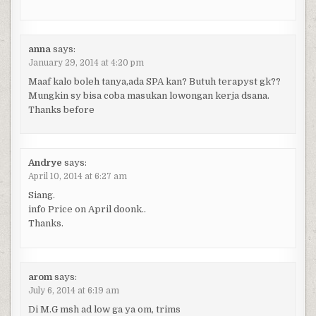
anna
says:
January 29, 2014 at 4:20 pm
Maaf kalo boleh tanya,ada SPA kan? Butuh terapyst gk??
Mungkin sy bisa coba masukan lowongan kerja dsana.
Thanks before
Andrye
says:
April 10, 2014 at 6:27 am
Siang.
info Price on April doonk..
Thanks.
arom
says:
July 6, 2014 at 6:19 am
Di M.G msh ad low ga ya om, trims