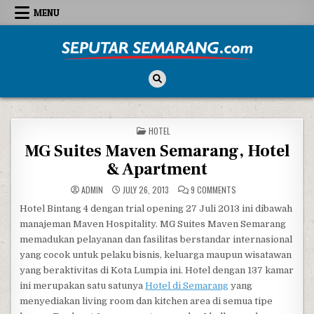
Skip to content
MENU
Seputar Semarang
All About Semarang
POSTED IN
HOTEL
MG Suites Maven Semarang, Hotel
& Apartment
ON MG SUITES MAVEN 
ADMIN
JULY 26, 2013
9 COMMENTS
Hotel Bintang 4 dengan trial opening 27 Juli 2013 ini dibawah
manajeman Maven Hospitality. MG Suites Maven Semarang
memadukan pelayanan dan fasilitas berstandar internasional
yang cocok untuk pelaku bisnis, keluarga maupun wisatawan
yang beraktivitas di Kota Lumpia ini. Hotel dengan 137 kamar
ini merupakan satu satunya
Hotel di Semarang
yang
menyediakan living room dan kitchen area di semua tipe