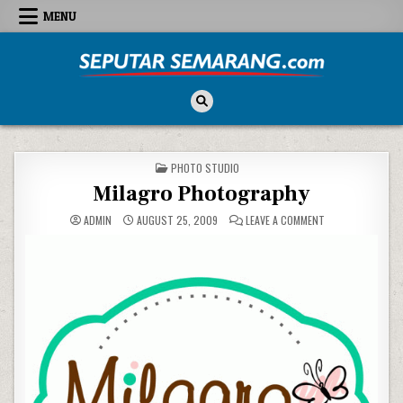
Skip to content
MENU
Seputar Semarang
All About Semarang
POSTED IN
PHOTO STUDIO
Milagro Photography
ON MILAGRO PHO
ADMIN
AUGUST 25, 2009
LEAVE A COMMENT